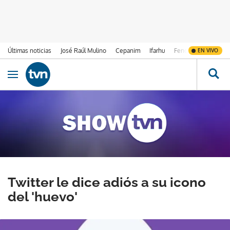
Últimas noticias
José Raúl Mulino
Cepanim
Ifarhu
Fenómeno de El Ni
EN VIVO
Ir al contenido
Obrir navegació
Twitter le dice adiós a su icono
del 'huevo'