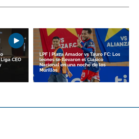
co
LPF | Plaza Amador vs Tauro FC: Los
 Liga CEO
leones se llevaron el Clásico
y
Nacional en una noche de los
Murillos