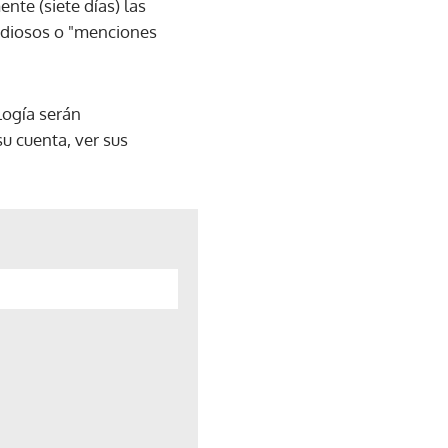
te (siete días) las
odiosos o "menciones
logía serán
u cuenta, ver sus