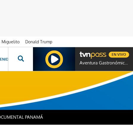
n Miguelito
Donald Trump
EN VIVO
ENIDOS ESPECIALES
NOVELAS
PROGRAMAS
GENTE TVN
PROG
Aventura Gastronómica Colombia
CUMENTAL PANAMÁ