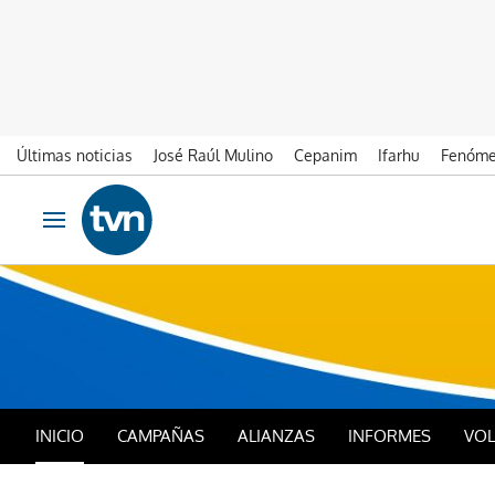
Últimas noticias
José Raúl Mulino
Cepanim
Ifarhu
Fenóme
Ir al contenido
Obrir navegació
INICIO
CAMPAÑAS
ALIANZAS
INFORMES
VO