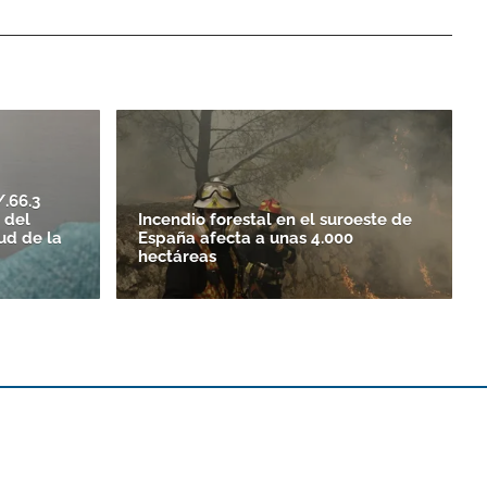
.66.3
 del
Incendio forestal en el suroeste de
tud de la
España afecta a unas 4.000
hectáreas