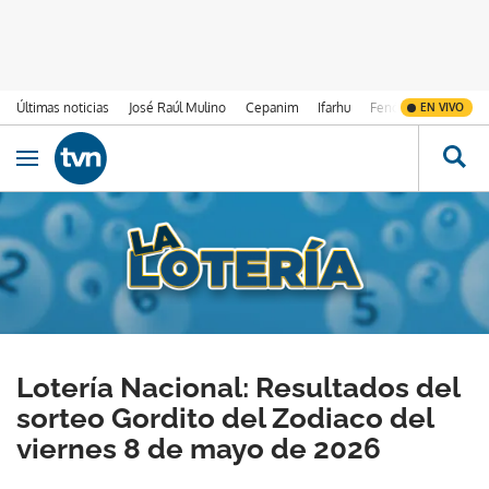
Últimas noticias
José Raúl Mulino
Cepanim
Ifarhu
Fenómeno de El Ni
EN VIVO
Ir al contenido
Obrir navegació
Lotería Nacional: Resultados del
sorteo Gordito del Zodiaco del
viernes 8 de mayo de 2026