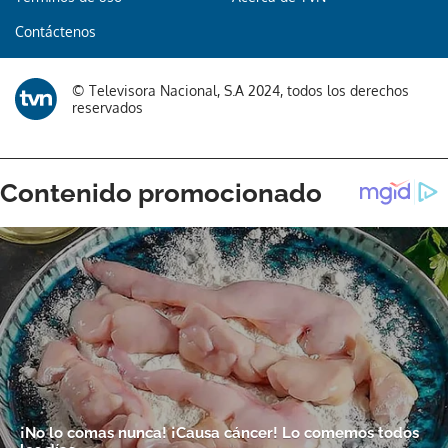
Contáctenos
Gracias por suscribirte a nuestro boletín.
© Televisora Nacional, S.A 2024, todos los derechos
ACEPTAR
reservados