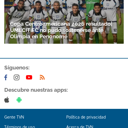
Copa Centroamericana 2026 resultado|
UMECIT FC no pudo sostenerse ante
Olimpia en Penonomé
Síguenos:
Descubre nuestras apps:
Gente TVN
Política de privacidad
Términos de uso
Acerca de TVN