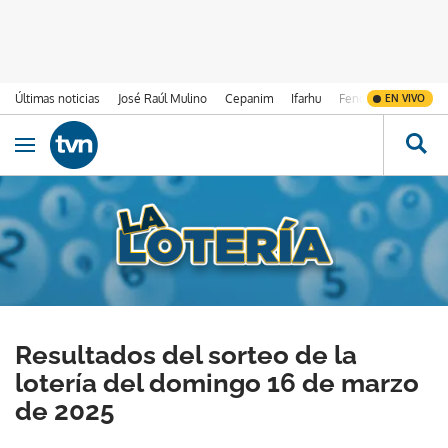
Últimas noticias
José Raúl Mulino
Cepanim
Ifarhu
Fenómeno de El Ni
EN VIVO
Ir al contenido
Obrir navegació
Resultados del sorteo de la
lotería del domingo 16 de marzo
de 2025