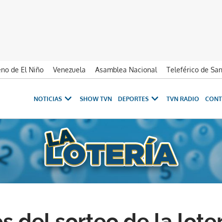
no de El Niño
Venezuela
Asamblea Nacional
Teleférico de Sa
NOTICIAS
SHOW TVN
DEPORTES
TVN RADIO
CONT
 del sorteo de la loter