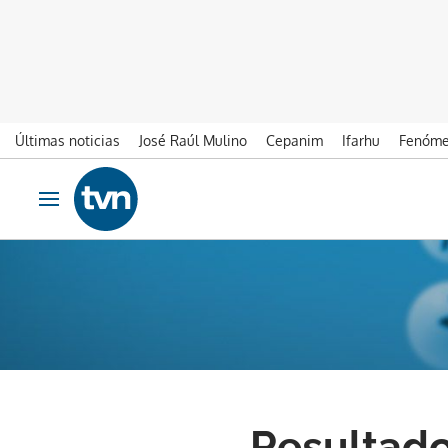
Últimas noticias
José Raúl Mulino
Cepanim
Ifarhu
Fenóme
Ir al contenido
Obrir navegació
Resultados