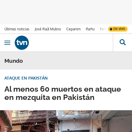
Últimas noticias
José Raúl Mulino
Cepanim
Ifarhu
Fenómeno de El Ni
EN VIVO
Ir al contenido
Obrir navegació
Mundo
ATAQUE EN PAKISTÁN
Al menos 60 muertos en ataque
en mezquita en Pakistán