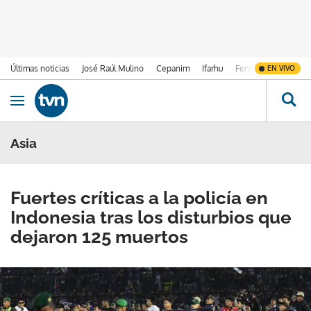
Últimas noticias
José Raúl Mulino
Cepanim
Ifarhu
Fenómeno de El Ni
EN VIVO
Ir al contenido
Obrir navegació
Asia
Fuertes críticas a la policía en
Indonesia tras los disturbios que
dejaron 125 muertos