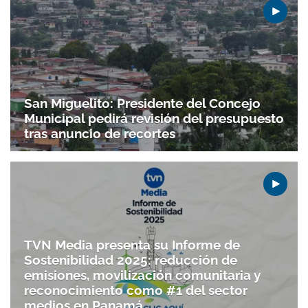
San Miguelito: Presidente del Concejo
Municipal pedirá revisión del presupuesto
tras anuncio de recortes
TVN Media presenta su Informe de
Sostenibilidad 2025: reducción de
emisiones, movilización comunitaria y
reconocimiento como #1 del sector
medios en Panamá