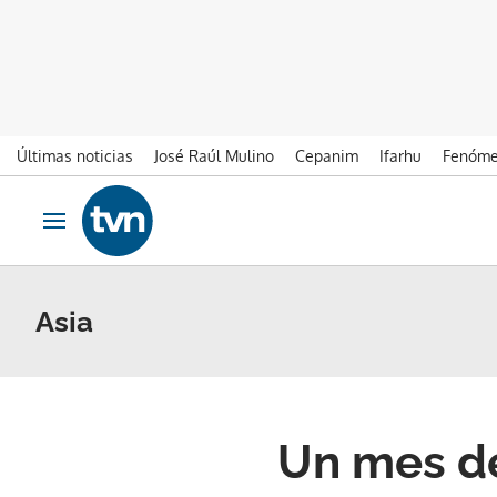
Últimas noticias
José Raúl Mulino
Cepanim
Ifarhu
Fenóme
Ir al contenido
Obrir navegació
Asia
Un mes de