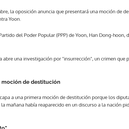
mbre, la oposición anuncia que presentará una moción de des
ACEPTAR
ntra Yoon.
el Partido del Poder Popular (PPP) de Yoon, Han Dong-hoon, 
a abre una investigación por "insurrección", un crimen que p
a moción de destitución
scapa a una primera moción de destitución porque los diput
 la mañana había reaparecido en un discurso a la nación pi
to"