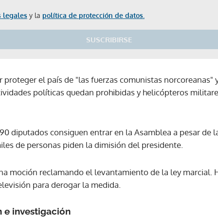
 legales
y la
política de protección de datos.
SUSCRIBIRSE
r proteger el país de "las fuerzas comunistas norcoreanas" 
tividades políticas quedan prohibidas y helicópteros militare
90 diputados consiguen entrar en la Asamblea a pesar de la
miles de personas piden la dimisión del presidente.
a moción reclamando el levantamiento de la ley marcial. H
elevisión para derogar la medida.
 e investigación
Gracias por suscribirte a nuestro boletín.