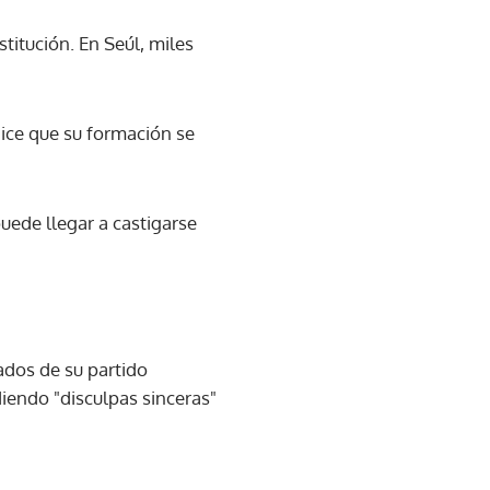
titución. En Seúl, miles
dice que su formación se
uede llegar a castigarse
ados de su partido
diendo "disculpas sinceras"