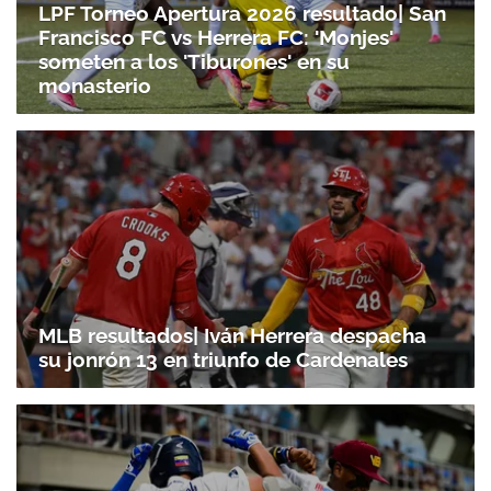
LPF Torneo Apertura 2026 resultado| San
Francisco FC vs Herrera FC: 'Monjes'
someten a los 'Tiburones' en su
monasterio
Gracias por suscribirte a nuestro boletín.
MLB resultados| Iván Herrera despacha
su jonrón 13 en triunfo de Cardenales
ACEPTAR