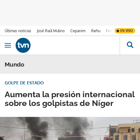
Últimas noticias
José Raúl Mulino
Cepanim
Ifarhu
Fenómeno de El Ni
EN VIVO
Ir al contenido
Obrir navegació
Mundo
GOLPE DE ESTADO
Aumenta la presión internacional
sobre los golpistas de Níger