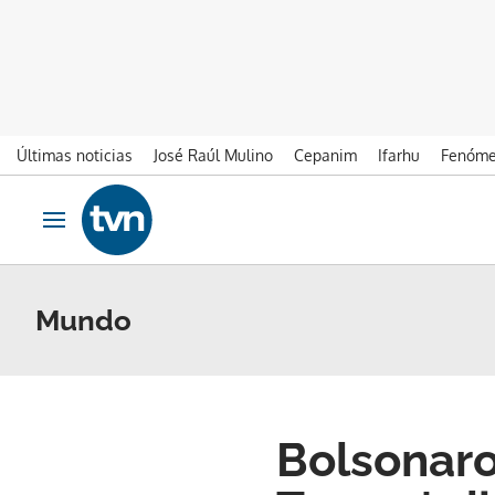
Últimas noticias
José Raúl Mulino
Cepanim
Ifarhu
Fenóme
Ir al contenido
Obrir navegació
Mundo
Bolsonaro