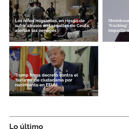
Los niños migrantes, en riesgo de
Sheinbaum
sufrir abusos en las calles de Ceuta,
'fracking
alertan las oenegés
impacto 
Trump firma decreto contra el
‘turismo’ de ciudadanía por
nacimiento en EEUU
Lo último