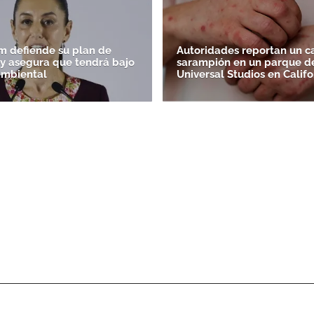
 defiende su plan de
Autoridades reportan un c
' y asegura que tendrá bajo
sarampión en un parque d
ambiental
Universal Studios en Califo