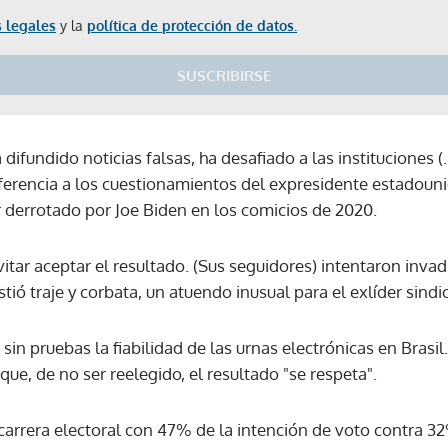
 legales
y la
política de protección de datos.
SUSCRIBIRSE
difundido noticias falsas, ha desafiado a las instituciones (
referencia a los cuestionamientos del expresidente estadoun
 derrotado por Joe Biden en los comicios de 2020.
tar aceptar el resultado. (Sus seguidores) intentaron invadi
stió traje y corbata, un atuendo inusual para el exlíder sindi
in pruebas la fiabilidad de las urnas electrónicas en Brasi
que, de no ser reelegido, el resultado "se respeta".
a carrera electoral con 47% de la intención de voto contra 3
Gracias por suscribirte a nuestro boletín.