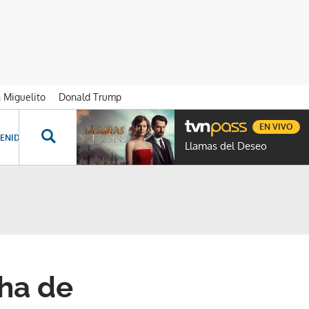
n Miguelito
Donald Trump
EN VIVO
ENIDOS ESPECIALES
NOVELAS
PROGRAMAS
GENTE TVN
PROG
Llamas del Deseo
cha de