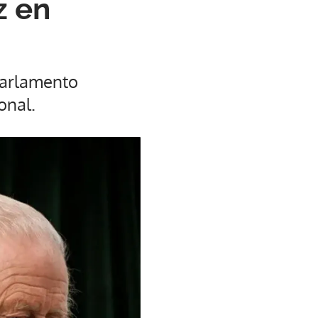
z en
 Parlamento
onal.