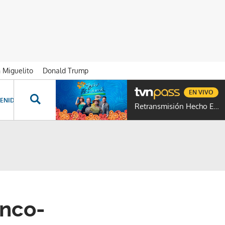
n Miguelito
Donald Trump
EN VIVO
ENIDOS ESPECIALES
NOVELAS
PROGRAMAS
GENTE TVN
PROG
Retransmisión Hecho En Panamá
anco-