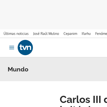
Últimas noticias
José Raúl Mulino
Cepanim
Ifarhu
Fenóme
Ir al contenido
Obrir navegació
Mundo
Carlos III