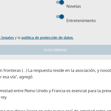
Novelas
Entretenimiento
 legales
y la
política de protección de datos.
SUSCRIBIRSE
 fronteras (...) La respuesta reside en la asociación, y noso
 esa vía", agregó.
istad entre Reino Unido y Francia es esencial para la prese
 rey.
Gracias por suscribirte a nuestro boletín.
na que desea "creer en esta nueva era" de amistad entre a