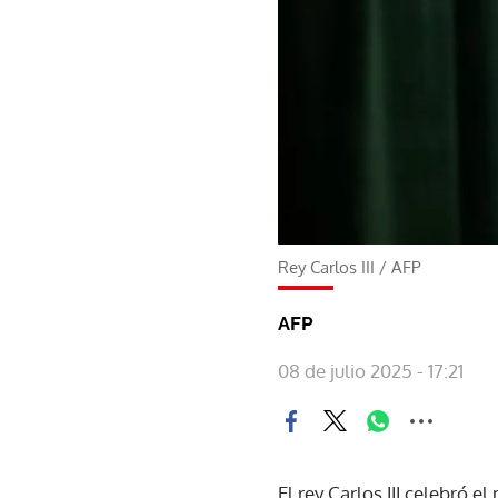
Rey Carlos III
/
AFP
AFP
08 de julio 2025 - 17:21
El rey Carlos III celebró e