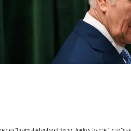
l martes "la amistad entre el Reino Unido y Francia", que "es 