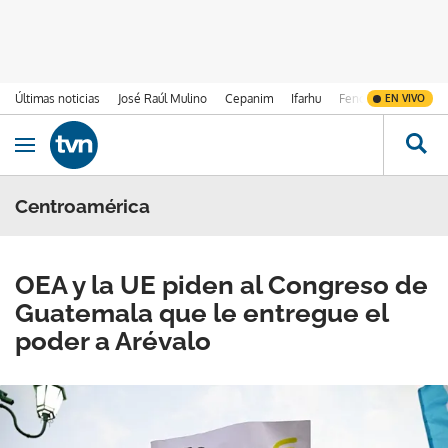
Últimas noticias
José Raúl Mulino
Cepanim
Ifarhu
Fenómeno de El Ni
EN VIVO
Ir al contenido
Obrir navegació
Centroamérica
OEA y la UE piden al Congreso de
Guatemala que le entregue el
poder a Arévalo