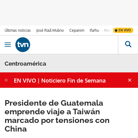
Últimas noticias
José Raúl Mulino
Cepanim
Ifarhu
Fenómeno de El Ni
EN VIVO
Ir al contenido
Obrir navegació
Centroamérica
EN VIVO | Noticiero Fin de Semana
Presidente de Guatemala
emprende viaje a Taiwán
marcado por tensiones con
China