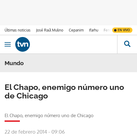
Últimas noticias
José Raúl Mulino
Cepanim
Ifarhu
Fenómeno de El Ni
EN VIVO
Ir al contenido
Obrir navegació
Mundo
El Chapo, enemigo número uno
de Chicago
El Chapo, enemigo número uno de Chicago
22 de febrero 2014 - 09:06