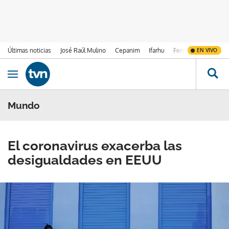
Últimas noticias
José Raúl Mulino
Cepanim
Ifarhu
Fenómeno de El Ni
EN VIVO
Ir al contenido
Obrir navegació
Mundo
El coronavirus exacerba las
desigualdades en EEUU