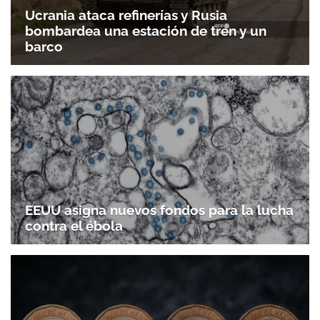
Ucrania ataca refinerías y Rusia
bombardea una estación de tren y un
barco
EEUU asigna nuevos fondos para la lucha
contra el ébola