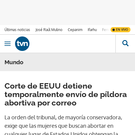
Últimas noticias
José Raúl Mulino
Cepanim
Ifarhu
Fenómeno de El Ni
EN VIVO
Ir al contenido
Obrir navegació
Mundo
Corte de EEUU detiene
temporalmente envío de píldora
abortiva por correo
La orden del tribunal, de mayoría conservadora,
exige que las mujeres que buscan abortar en
cualquier lugar de Estados Unidos obtengan la