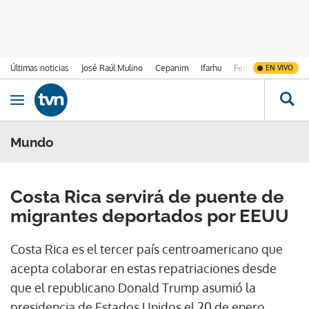
Últimas noticias
José Raúl Mulino
Cepanim
Ifarhu
Fenómeno de El Ni
EN VIVO
Ir al contenido
Obrir navegació
Mundo
Costa Rica servirá de puente de
migrantes deportados por EEUU
Costa Rica es el tercer país centroamericano que
acepta colaborar en estas repatriaciones desde
que el republicano Donald Trump asumió la
presidencia de Estados Unidos el 20 de enero.