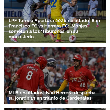
LPF Torneo Apertura 2026 resultado| San
Francisco FC vs Herrera FC: 'Monjes'
someten a los 'Tiburones' en su
monasterio
MLB resultados| Iván Herrera despacha
su jonrón 13 en triunfo de Cardenales