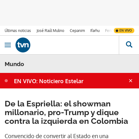
Últimas noticias
José Raúl Mulino
Cepanim
Ifarhu
Fenómeno de El Ni
EN VIVO
Ir al contenido
Obrir navegació
Mundo
EN VIVO: Noticiero Estelar
De la Espriella: el showman
millonario, pro-Trump y dique
contra la izquierda en Colombia
Convencido de convertir al Estado en una