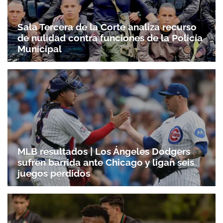
ACEPTAR
Sala Tercera de la Corte analiza recurso
de nulidad contra funciones de la Policía
Municipal
MLB resultados | Los Ángeles Dodgers
sufren barrida ante Chicago y ligan seis
juegos perdidos