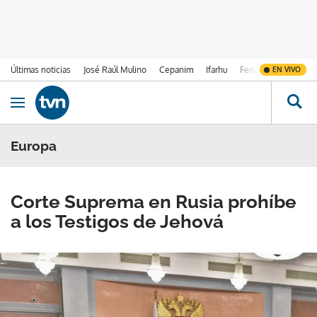
Últimas noticias
José Raúl Mulino
Cepanim
Ifarhu
Fenómeno de El Ni
EN VIVO
Ir al contenido
Obrir navegació
Europa
Corte Suprema en Rusia prohíbe
a los Testigos de Jehová