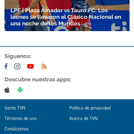
LPF | Plaza Amador vs Tauro FC: Los
leones se llevaron el Clásico Nacional en
una noche de los Murillos
Síguenos:
Descubre nuestras apps:
Gente TVN
Política de privacidad
Términos de uso
Acerca de TVN
Contáctenos