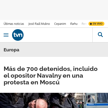
Últimas noticias
José Raúl Mulino
Cepanim
Ifarhu
Fenómeno de El Ni
EN VIVO
Ir al contenido
Obrir navegació
Europa
Más de 700 detenidos, incluido
el opositor Navalny en una
protesta en Moscú