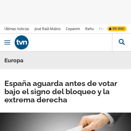
Últimas noticias
José Raúl Mulino
Cepanim
Ifarhu
Fenómeno de El Ni
EN VIVO
Ir al contenido
Obrir navegació
Europa
España aguarda antes de votar
bajo el signo del bloqueo y la
extrema derecha