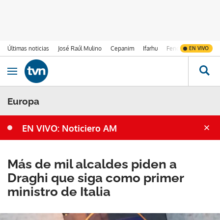
Últimas noticias
José Raúl Mulino
Cepanim
Ifarhu
Fenómeno de El Ni
EN VIVO
Ir al contenido
Obrir navegació
Europa
EN VIVO: Noticiero AM
Más de mil alcaldes piden a
Draghi que siga como primer
ministro de Italia