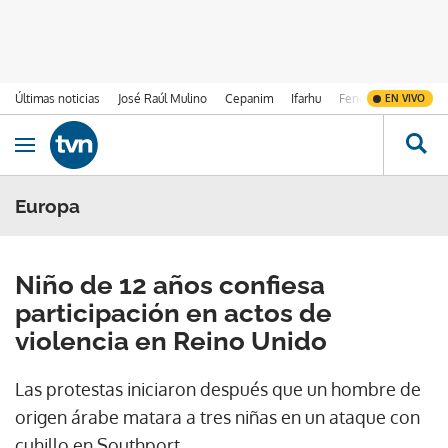
Últimas noticias
José Raúl Mulino
Cepanim
Ifarhu
Fenómeno de El Ni
EN VIVO
Ir al contenido
Obrir navegació
Europa
Niño de 12 años confiesa
participación en actos de
violencia en Reino Unido
Las protestas iniciaron después que un hombre de
origen árabe matara a tres niñas en un ataque con
cuhillo en Southport.