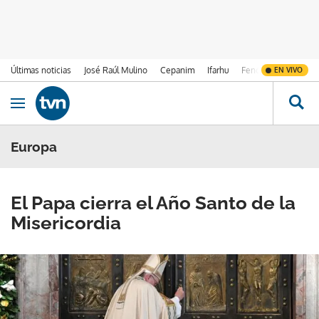
Últimas noticias
José Raúl Mulino
Cepanim
Ifarhu
Fenómeno de El Ni
EN VIVO
Ir al contenido
Obrir navegació
Europa
El Papa cierra el Año Santo de la
Misericordia