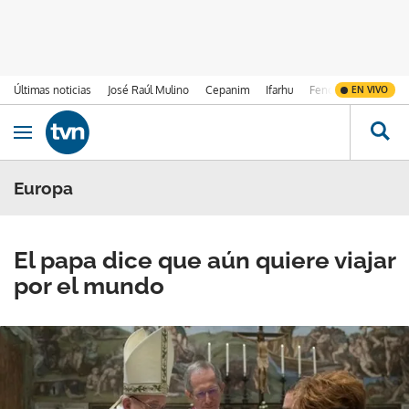
Últimas noticias
José Raúl Mulino
Cepanim
Ifarhu
Fenómeno de El Ni
EN VIVO
Ir al contenido
Obrir navegació
Europa
El papa dice que aún quiere viajar
por el mundo