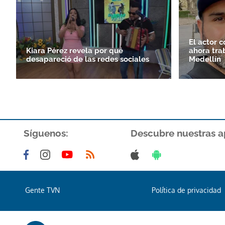
El actor 
Kiara Pérez revela por qué
ahora tra
desapareció de las redes sociales
Medellín
Síguenos:
Descubre nuestras a
Gente TVN
Política de privacidad