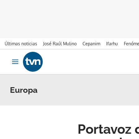
Últimas noticias
José Raúl Mulino
Cepanim
Ifarhu
Fenóme
Ir al contenido
Obrir navegació
Europa
Portavoz 