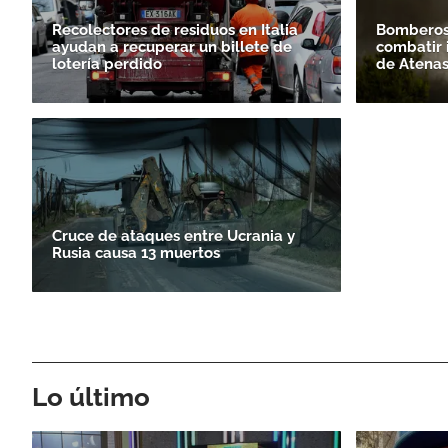
Recolectores de residuos en Italia
Bomberos 
ayudan a recuperar un billete de
combatir 
lotería perdido
de Atena
Cruce de ataques entre Ucrania y
Rusia causa 13 muertos
Lo último