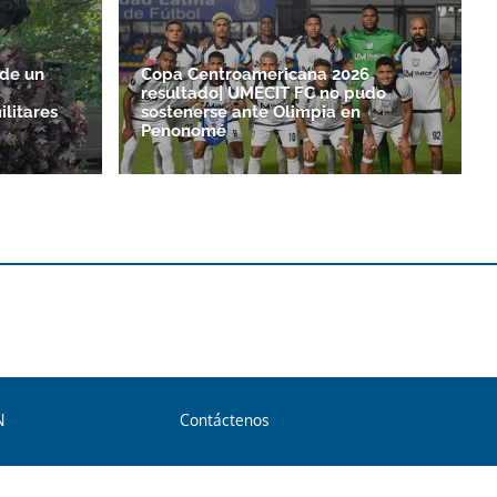
 de un
Copa Centroamericana 2026
resultado| UMECIT FC no pudo
ilitares
sostenerse ante Olimpia en
Penonomé
N
Contáctenos