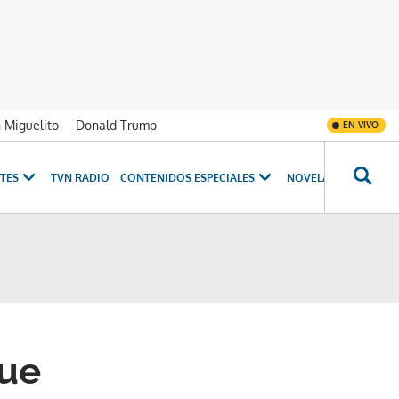
n Miguelito
Donald Trump
EN VIVO
TES
TVN RADIO
CONTENIDOS ESPECIALES
NOVELAS
PROGRAM
fue