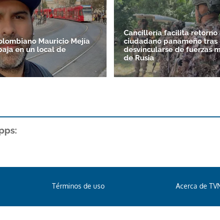
Cancillería facilita retorno
colombiano Mauricio Mejía
ciudadano panameño tras
baja en un local de
desvincularse de fuerzas m
de Rusia
pps:
Términos de uso
Acerca de TV