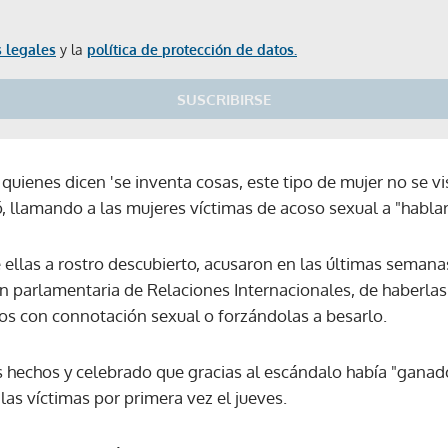
 legales
y la
política de protección de datos.
SUSCRIBIRSE
uienes dicen 'se inventa cosas, este tipo de mujer no se v
, llamando a las mujeres víctimas de acoso sexual a "hablar
e ellas a rostro descubierto, acusaron en las últimas seman
sión parlamentaria de Relaciones Internacionales, de haberl
s con connotación sexual o forzándolas a besarlo.
 hechos y celebrado que gracias al escándalo había "ganado 
 las víctimas por primera vez el jueves.
Gracias por suscribirte a nuestro boletín.