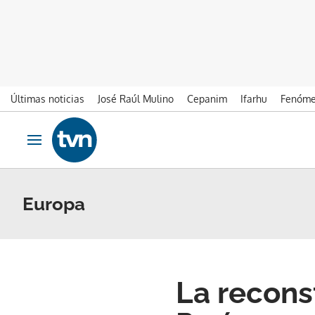
Últimas noticias
José Raúl Mulino
Cepanim
Ifarhu
Fenóme
Ir al contenido
Obrir navegació
Europa
La recons