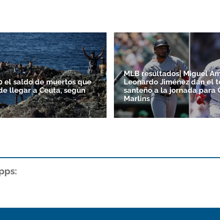
MLB resultados| Miguel A
0 el saldo de muertos que
Leonardo Jiménez dan el 
de llegar a Ceuta, según
santeño a la jornada para 
Marlins
pps: