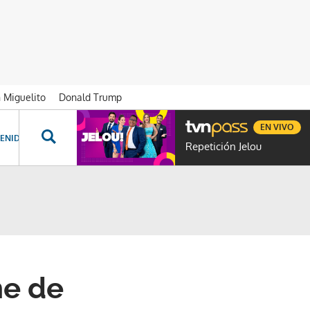
n Miguelito
Donald Trump
EN VIVO
ENIDOS ESPECIALES
NOVELAS
PROGRAMAS
GENTE TVN
PROG
Repetición Jelou
me de