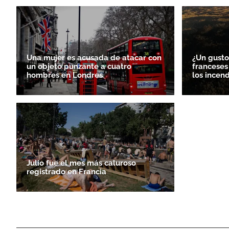
Una mujer es acusada de atacar con
¿Un gusto
un objeto punzante a cuatro
franceses
hombres en Londres
los incen
Julio fue el mes más caluroso
registrado en Francia