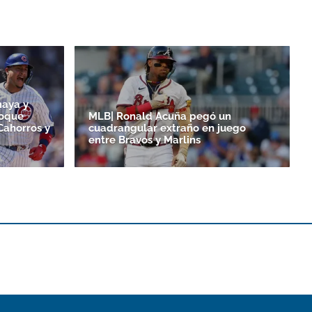
maya y
toque
MLB| Ronald Acuña pegó un
Cahorros y
cuadrangular extraño en juego
entre Bravos y Marlins