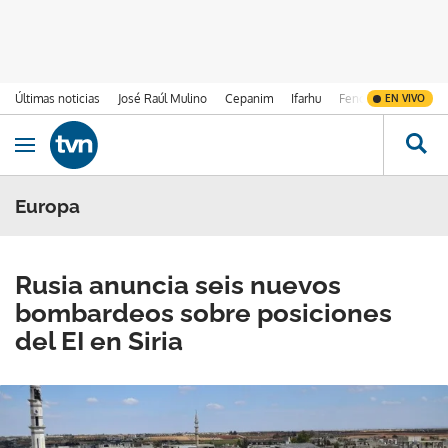
Últimas noticias
José Raúl Mulino
Cepanim
Ifarhu
Fenómeno de El Ni
EN VIVO
Ir al contenido
Obrir navegació
Europa
Rusia anuncia seis nuevos
bombardeos sobre posiciones
del EI en Siria