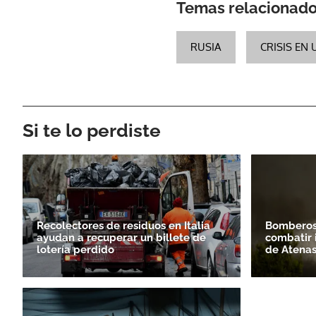
Temas relacionad
RUSIA
CRISIS EN
Si te lo perdiste
Recolectores de residuos en Italia
Bomberos 
ayudan a recuperar un billete de
combatir 
lotería perdido
de Atena