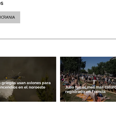
os
ACEPTAR
 UCRANIA
griegos usan aviones para
incendios en el noroeste
Julio fue el mes más calur
s
registrado en Francia