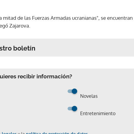
a mitad de las Fuerzas Armadas ucranianas", se encuentran 
regó Zajarova.
stro boletín
ieres recibir información?
Novelas
Entretenimiento
 legales
y la
política de protección de datos.