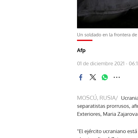
Un soldado en la frontera de
Afp
01 de diciembre 2021 - 06:
MOSCÚ, RUSIA/
Ucrania
separatistas prorrusos, a
Exteriores, Maria Zajarova
"El ejército ucraniano est