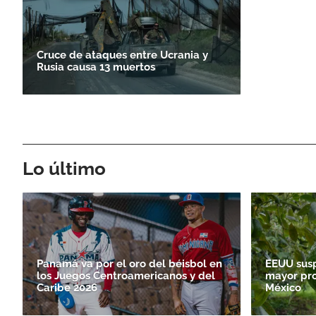
Cruce de ataques entre Ucrania y
Rusia causa 13 muertos
Lo último
Panamá va por el oro del béisbol en
EEUU sus
los Juegos Centroamericanos y del
mayor pr
Caribe 2026
México