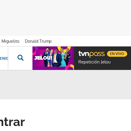
n Miguelito
Donald Trump
EN VIVO
ENIDOS ESPECIALES
NOVELAS
PROGRAMAS
GENTE TVN
PROG
Repetición Jelou
ntrar