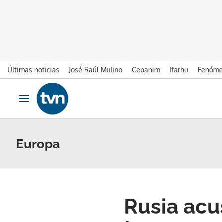
Últimas noticias
José Raúl Mulino
Cepanim
Ifarhu
Fenóme
Ir al contenido
Obrir navegació
Europa
Rusia acu