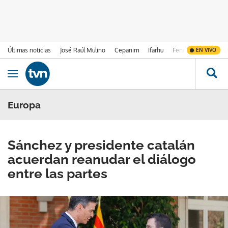
Últimas noticias
José Raúl Mulino
Cepanim
Ifarhu
Fenómeno de El Ni
EN VIVO
Ir al contenido
Obrir navegació
Europa
Sánchez y presidente catalán
acuerdan reanudar el diálogo
entre las partes