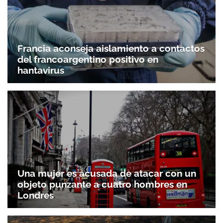
Francia aconseja aislamiento a contactos
del francoargentino positivo en
hantavirus
Una mujer es acusada de atacar con un
objeto punzante a cuatro hombres en
Londres