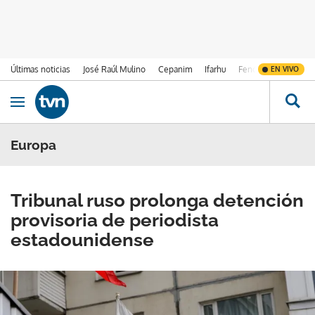
Últimas noticias
José Raúl Mulino
Cepanim
Ifarhu
Fenómeno de El Ni
EN VIVO
Ir al contenido
Obrir navegació
Europa
Tribunal ruso prolonga detención
provisoria de periodista
estadounidense