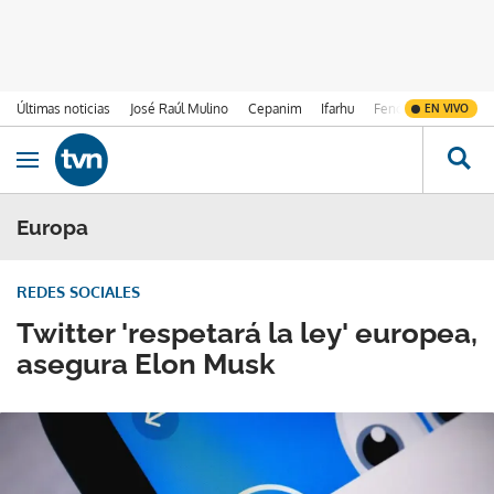
Últimas noticias
José Raúl Mulino
Cepanim
Ifarhu
Fenómeno de El Ni
EN VIVO
Ir al contenido
Obrir navegació
Europa
REDES SOCIALES
Twitter 'respetará la ley' europea,
asegura Elon Musk