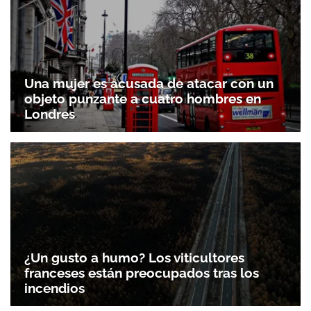
Una mujer es acusada de atacar con un
objeto punzante a cuatro hombres en
Londres
¿Un gusto a humo? Los viticultores
franceses están preocupados tras los
incendios