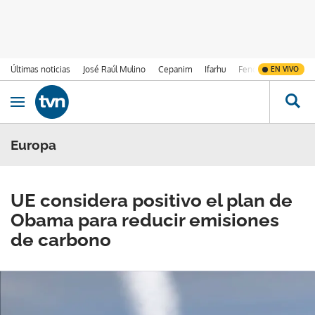
Últimas noticias
José Raúl Mulino
Cepanim
Ifarhu
Fenómeno de El Ni
EN VIVO
Ir al contenido
Obrir navegació
Europa
UE considera positivo el plan de
Obama para reducir emisiones
de carbono