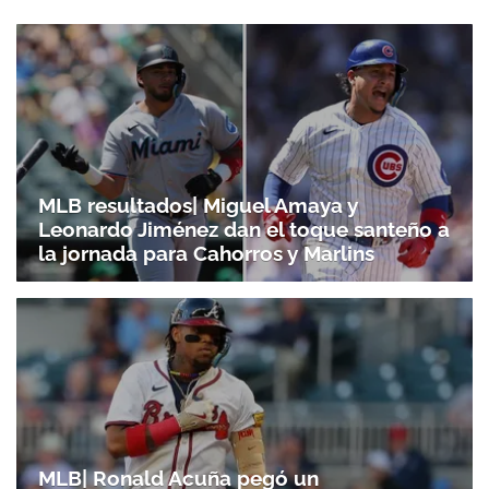
MLB resultados| Miguel Amaya y
Leonardo Jiménez dan el toque santeño a
la jornada para Cahorros y Marlins
Gracias por suscribirte a nuestro boletín.
ACEPTAR
MLB| Ronald Acuña pegó un