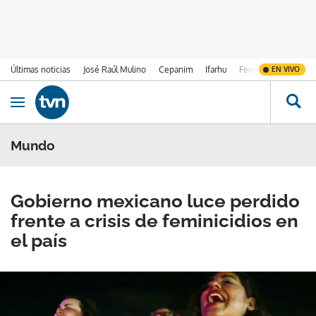
Últimas noticias
José Raúl Mulino
Cepanim
Ifarhu
Fenómeno de El Ni
EN VIVO
Ir al contenido
Obrir navegació
Mundo
Gobierno mexicano luce perdido
frente a crisis de feminicidios en
el país