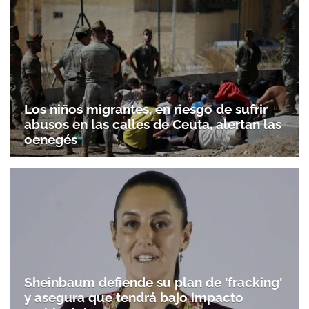
Los niños migrantes, en riesgo de sufrir
abusos en las calles de Ceuta, alertan las
oenegés
Sheinbaum defiende su plan de 'fracking'
y asegura que tendrá bajo impacto