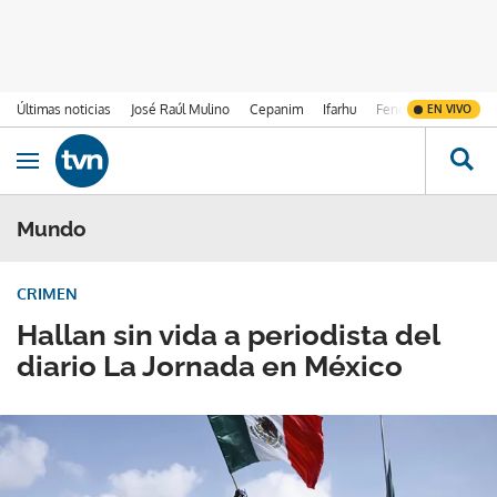
Últimas noticias
José Raúl Mulino
Cepanim
Ifarhu
Fenómeno de El Ni
EN VIVO
Ir al contenido
Obrir navegació
Mundo
CRIMEN
Hallan sin vida a periodista del
diario La Jornada en México