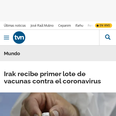
Últimas noticias
José Raúl Mulino
Cepanim
Ifarhu
Fenómeno de El Ni
EN VIVO
Ir al contenido
Obrir navegació
Mundo
Irak recibe primer lote de
vacunas contra el coronavirus