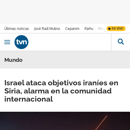
Últimas noticias
José Raúl Mulino
Cepanim
Ifarhu
Fenómeno de El Ni
EN VIVO
Ir al contenido
Obrir navegació
Mundo
Israel ataca objetivos iraníes en
Siria, alarma en la comunidad
internacional