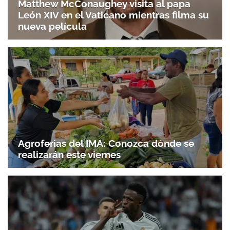
Matthew McConaughey visita al papa
León XIV en el Vaticano mientras filma su
nueva película
Gracias por suscribirte a nuestro boletín.
ACEPTAR
Agroferias del IMA: Conozca dónde se
realizarán este viernes