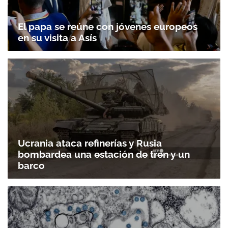
El papa se reúne con jóvenes europeos
en su visita a Asís
Ucrania ataca refinerías y Rusia
bombardea una estación de tren y un
barco