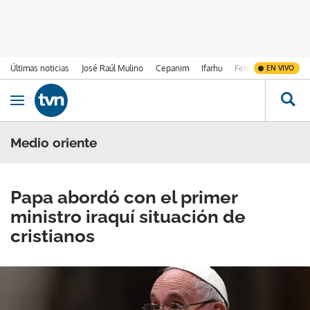
Últimas noticias
José Raúl Mulino
Cepanim
Ifarhu
Fenómeno de El Ni
EN VIVO
Ir al contenido
Obrir navegació
Medio oriente
Papa abordó con el primer
ministro iraquí situación de
cristianos