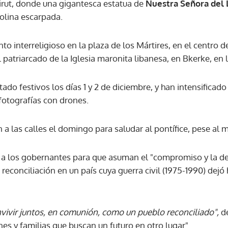
irut, donde una gigantesca estatua de
Nuestra Señora del 
olina escarpada.
o interreligioso en la plaza de los Mártires, en el centro de
 patriarcado de la Iglesia maronita libanesa, en Bkerke, en l
ado festivos los días 1 y 2 de diciembre, y han intensificado
 fotografías con drones.
 a las calles el domingo para saludar al pontífice, pese al 
a los gobernantes para que asuman el "compromiso y la dedi
a reconciliación en un país cuya guerra civil (1975-1990) dej
vivir juntos, en comunión, como un pueblo reconciliado",
d
es y familias que buscan un futuro en otro lugar".