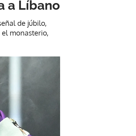
ta a Líbano
señal de júbilo,
 el monasterio,