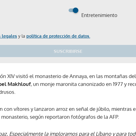
Entretenimiento
 legales
y la
política de protección de datos.
SUSCRIBIRSE
ón XIV visitó el monasterio de Annaya, en las montañas del
bel Makhlouf
, un monje maronita canonizado en 1977 y rec
drusos.
ron con vítores y lanzaron arroz en señal de júbilo, mientras
l monasterio, según reportaron fotógrafos de la AFP.
az. Especialmente la imploramos para el Líbano y para tod
Gracias por suscribirte a nuestro boletín.