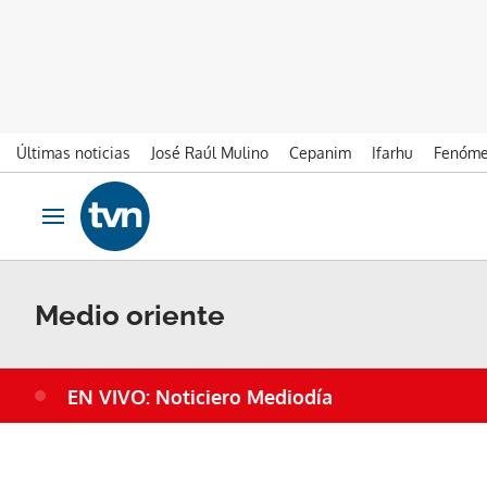
Últimas noticias
José Raúl Mulino
Cepanim
Ifarhu
Fenóme
Ir al contenido
Obrir navegació
Medio oriente
EN VIVO: Noticiero Mediodía