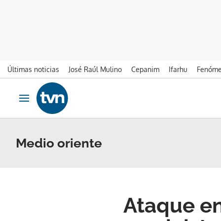
Últimas noticias
José Raúl Mulino
Cepanim
Ifarhu
Fenóme
Ir al contenido
Obrir navegació
Medio oriente
Ataque en