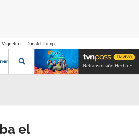
n Miguelito
Donald Trump
EN VIVO
ENIDOS ESPECIALES
NOVELAS
PROGRAMAS
GENTE TVN
PROG
Retransmisión Hecho En Panamá
ba el