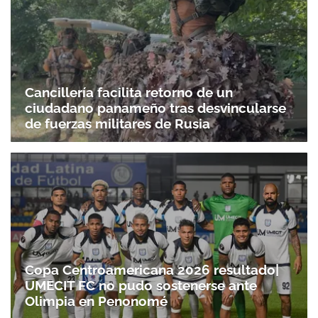
Cancillería facilita retorno de un
ciudadano panameño tras desvincularse
de fuerzas militares de Rusia
Copa Centroamericana 2026 resultado|
UMECIT FC no pudo sostenerse ante
Olimpia en Penonomé