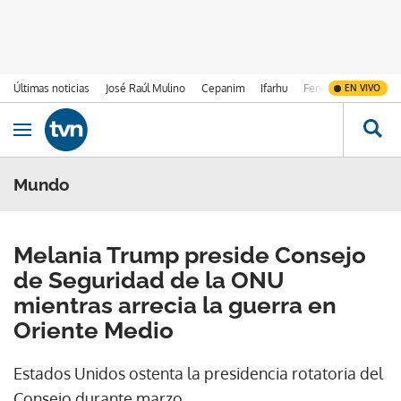
Últimas noticias
José Raúl Mulino
Cepanim
Ifarhu
Fenómeno de El Ni
EN VIVO
Ir al contenido
Obrir navegació
Mundo
Melania Trump preside Consejo
de Seguridad de la ONU
mientras arrecia la guerra en
Oriente Medio
Estados Unidos ostenta la presidencia rotatoria del
Consejo durante marzo.