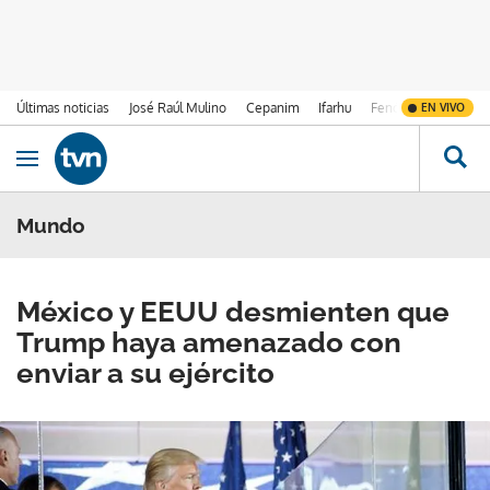
Últimas noticias
José Raúl Mulino
Cepanim
Ifarhu
Fenómeno de El Ni
EN VIVO
Ir al contenido
Obrir navegació
Mundo
México y EEUU desmienten que
Trump haya amenazado con
enviar a su ejército