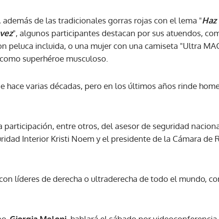
, además de las tradicionales gorras rojas con el lema "
Haz 
 vez
", algunos participantes destacan por sus atuendos, c
n peluca incluida, o una mujer con una camiseta "Ultra M
 como superhéroe musculoso.
e hace varias décadas, pero en los últimos años rinde home
a participación, entre otros, del asesor de seguridad nacion
uridad Interior Kristi Noem y el presidente de la Cámara de
con líderes de derecha o ultraderecha de todo el mundo, co
no,
Giorgia Meloni
, hablará el sábado por videoconferencia