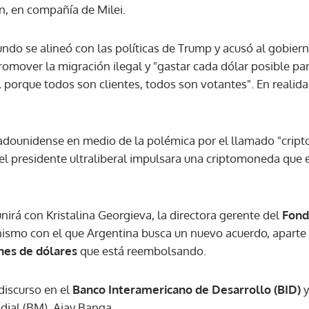
n, en compañía de Milei.
ACEPTAR
ndo se alineó con las políticas de Trump y acusó al gobier
omover la migración ilegal y "gastar cada dólar posible pa
 porque todos son clientes, todos son votantes". En realid
estadounidense en medio de la polémica por el llamado "crip
l presidente ultraliberal impulsara una criptomoneda que 
nirá con Kristalina Georgieva, la directora gerente del
Fond
nismo con el que Argentina busca un nuevo acuerdo, apart
nes de dólares
que está reembolsando.
discurso en el
Banco Interamericano de Desarrollo (BID)
y
ial (BM), Ajay Banga.