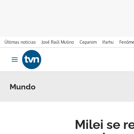
Últimas noticias
José Raúl Mulino
Cepanim
Ifarhu
Fenóme
Ir al contenido
Obrir navegació
Mundo
Milei se r