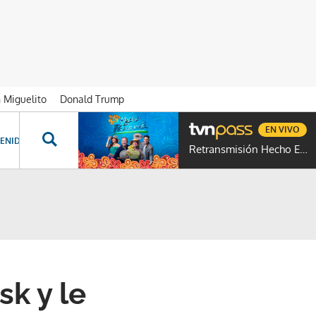
n Miguelito
Donald Trump
EN VIVO
ENIDOS ESPECIALES
NOVELAS
PROGRAMAS
GENTE TVN
PROG
Retransmisión Hecho En Panamá
sk y le