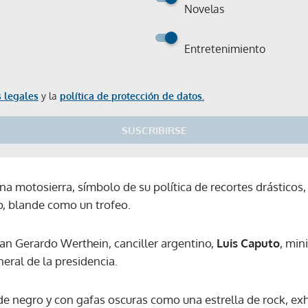
Novelas
Entretenimiento
 legales
y la
política de protección de datos.
SUSCRIBIRSE
una motosierra, símbolo de su política de recortes drásticos
, blande como un trofeo.
ban Gerardo Werthein, canciller argentino,
Luis Caputo
, min
neral de la presidencia.
e negro y con gafas oscuras como una estrella de rock, exh
Gracias por suscribirte a nuestro boletín.