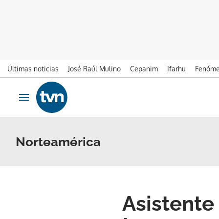
Últimas noticias
José Raúl Mulino
Cepanim
Ifarhu
Fenóme
Ir al contenido
Obrir navegació
Norteamérica
Asistente