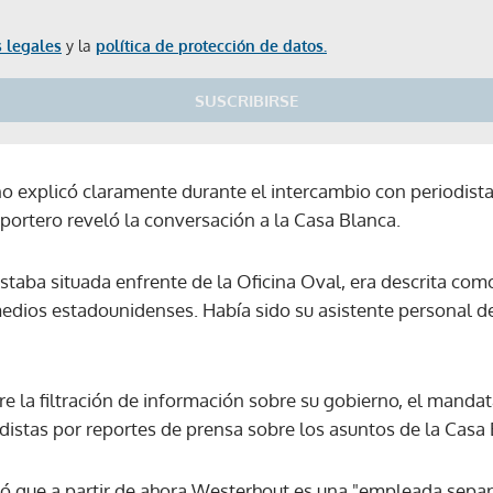
 legales
y la
política de protección de datos.
SUSCRIBIRSE
 explicó claramente durante el intercambio con periodist
reportero reveló la conversación a la Casa Blanca.
staba situada enfrente de la Oficina Oval, era descrita como
edios estadounidenses. Había sido su asistente personal des
e la filtración de información sobre su gobierno, el mandat
distas por reportes de prensa sobre los asuntos de la Casa 
Gracias por suscribirte a nuestro boletín.
 que a partir de ahora Westerhout es una "empleada separa