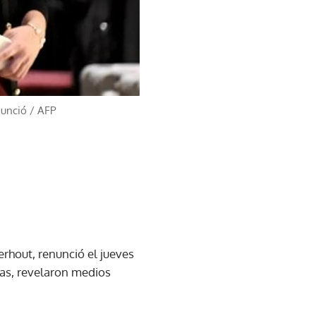
nunció
/
AFP
rhout, renunció el jueves
tas, revelaron medios