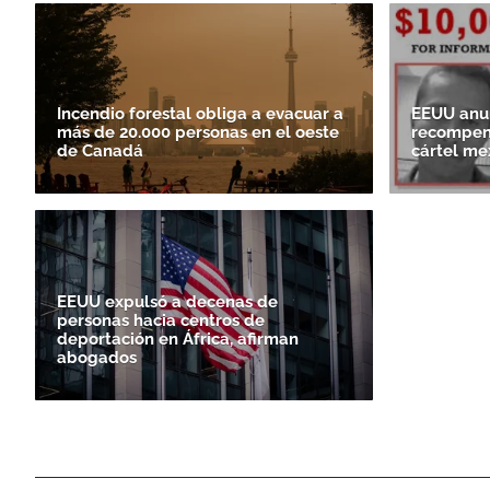
Incendio forestal obliga a evacuar a
EEUU anun
más de 20.000 personas en el oeste
recompens
de Canadá
cártel me
EEUU expulsó a decenas de
personas hacia centros de
deportación en África, afirman
abogados