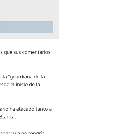
as que sus comentarios
 la "guardiana de la
de el inicio de la
ario ha atacado tanto a
Blanca.
da" y ya no tendría