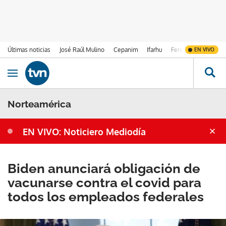
Últimas noticias
José Raúl Mulino
Cepanim
Ifarhu
Fenómeno de El Ni
EN VIVO
Ir al contenido
Obrir navegació
Norteamérica
EN VIVO: Noticiero Mediodía
Biden anunciará obligación de
vacunarse contra el covid para
todos los empleados federales