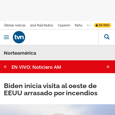
Últimas noticias
José Raúl Mulino
Cepanim
Ifarhu
Fenómeno de El Ni
EN VIVO
Ir al contenido
Obrir navegació
Norteamérica
EN VIVO: Noticiero AM
Biden inicia visita al oeste de
EEUU arrasado por incendios