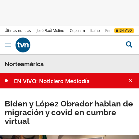
Últimas noticias
José Raúl Mulino
Cepanim
Ifarhu
Fenómeno de El Ni
EN VIVO
Ir al contenido
Obrir navegació
Norteamérica
EN VIVO: Noticiero Mediodía
Biden y López Obrador hablan de
migración y covid en cumbre
virtual