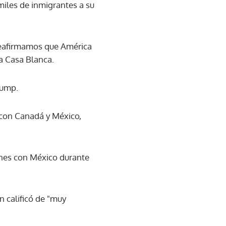
iles de inmigrantes a su
 reafirmamos que América
a Casa Blanca.
rump.
 con Canadá y México,
iones con México durante
n calificó de "muy