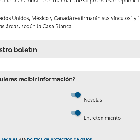
 abandonada durante el mandato de su predecesor republica
tados Unidos, México y Canadá reafirmarán sus vínculos" y 
as áreas, según la Casa Blanca.
stro boletín
ieres recibir información?
Novelas
Entretenimiento
 legales
y la
política de protección de datos.