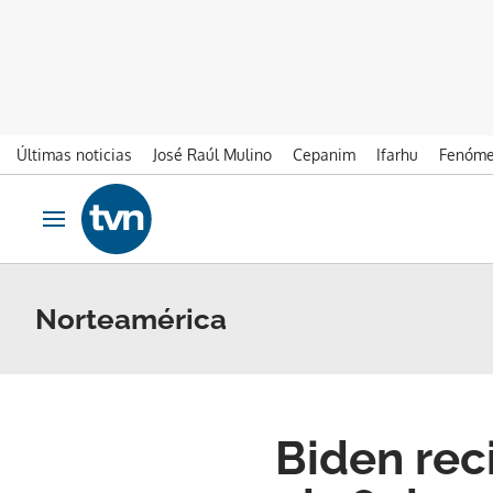
Últimas noticias
José Raúl Mulino
Cepanim
Ifarhu
Fenóme
Ir al contenido
Obrir navegació
Norteamérica
Biden rec