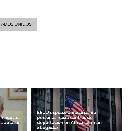
TADOS UNIDOS
EEUU expulsó a decenas de
n nuevas
personas hacia centros de
as aplazar
deportación en África, afirman
abogados