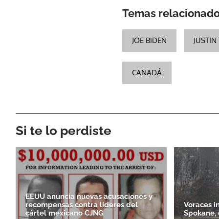
Temas relacionad
JOE BIDEN
JUSTIN
CANADÁ
Si te lo perdiste
EEUU anuncia nuevas acusaciones y
recompensas contra líderes del
Voraces i
cártel mexicano CJNG
Spokane, 