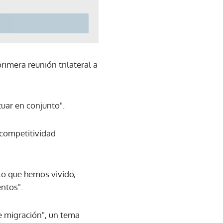
primera reunión trilateral a
tuar en conjunto".
 competitividad
 lo que hemos vivido,
ntos".
e migración", un tema