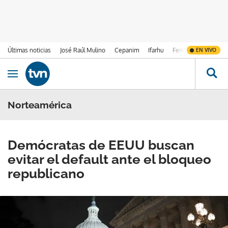
Últimas noticias
José Raúl Mulino
Cepanim
Ifarhu
Fenómeno de El Ni
EN VIVO
Ir al contenido
Obrir navegació
Norteamérica
Demócratas de EEUU buscan
evitar el default ante el bloqueo
republicano